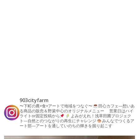
903cityfarm
〜下町の農×食×アートで地域をつなぐ〜
田心カフェ—想いあ
る商品の販売＆野菜中心のオリジナルメニュー
営業日はハイ
ライトor固定投稿から
よみがえれ！浅草田圃プロジェク
ト—自然とのつながりの再生にチャレンジ
みんなでつくるア
ート部—アートを通していのちの輝きを掘り起こす