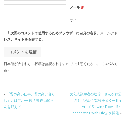
メール
※
サイト
次回のコメントで使用するためブラウザーに自分の名前、メールアド
レス、サイトを保存する。
日本語が含まれない投稿は無視されますのでご注意ください。（スパム対
策）
«
「質の高い仕事、質の高い暮ら
文化人類学者の辻信一さんをお招
し」とは何か― 哲学者 内山節さ
きし『あいだに種をまく―The
んを迎えて
Art of Slowing Down: Re-
connecting With Life』を開催
»