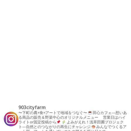
903cityfarm
〜下町の農×食×アートで地域をつなぐ〜
田心カフェ—想いあ
る商品の販売＆野菜中心のオリジナルメニュー
営業日はハイ
ライトor固定投稿から
よみがえれ！浅草田圃プロジェク
ト—自然とのつながりの再生にチャレンジ
みんなでつくるア