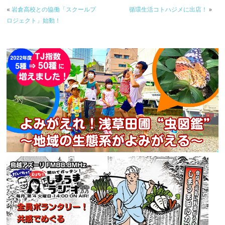
«
岩倉高校との協働「スクールプ
循環生活コトハジメに出店！
»
ロジェクト」始動！