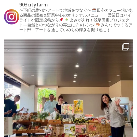
903cityfarm
〜下町の農×食×アートで地域をつなぐ〜
田心カフェ—想いあ
る商品の販売＆野菜中心のオリジナルメニュー
営業日はハイ
ライトor固定投稿から
よみがえれ！浅草田圃プロジェク
ト—自然とのつながりの再生にチャレンジ
みんなでつくるア
ート部—アートを通していのちの輝きを掘り起こす