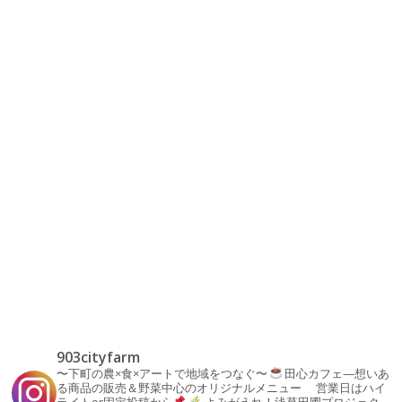
903cityfarm
〜下町の農×食×アートで地域をつなぐ〜
田心カフェ—想いあ
る商品の販売＆野菜中心のオリジナルメニュー
営業日はハイ
ライトor固定投稿から
よみがえれ！浅草田圃プロジェク