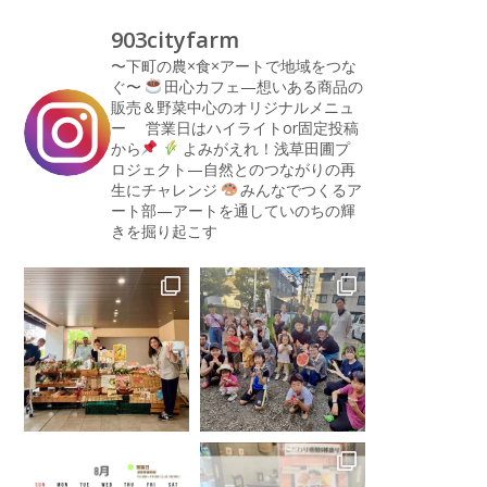
903cityfarm
〜下町の農×食×アートで地域をつな
ぐ〜
田心カフェ—想いある商品の
販売＆野菜中心のオリジナルメニュ
ー
営業日はハイライトor固定投稿
から
よみがえれ！浅草田圃プ
ロジェクト—自然とのつながりの再
生にチャレンジ
みんなでつくるア
ート部—アートを通していのちの輝
きを掘り起こす