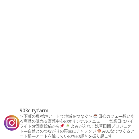
903cityfarm
〜下町の農×食×アートで地域をつなぐ〜
田心カフェ—想いあ
る商品の販売＆野菜中心のオリジナルメニュー
営業日はハイ
ライトor固定投稿から
よみがえれ！浅草田圃プロジェク
ト—自然とのつながりの再生にチャレンジ
みんなでつくるア
ート部—アートを通していのちの輝きを掘り起こす