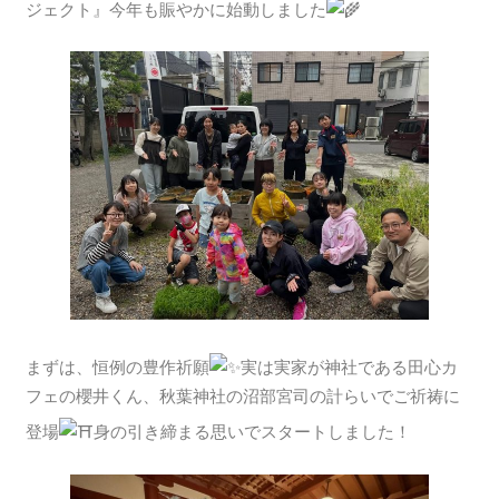
ジェクト』今年も賑やかに始動しました
まずは、恒例の豊作祈願
実は実家が神社である田心カ
フェの櫻井くん、秋葉神社の沼部宮司の計らいでご祈祷に
登場
身の引き締まる思いでスタートしました！