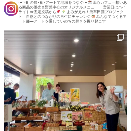
〜下町の農×食×アートで地域をつなぐ〜
田心カフェ—想いあ
る商品の販売＆野菜中心のオリジナルメニュー
営業日はハイ
ライトor固定投稿から
よみがえれ！浅草田圃プロジェク
ト—自然とのつながりの再生にチャレンジ
みんなでつくるア
ート部—アートを通していのちの輝きを掘り起こす