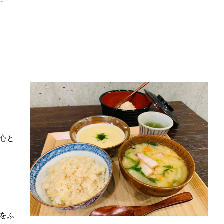
心と
をふ