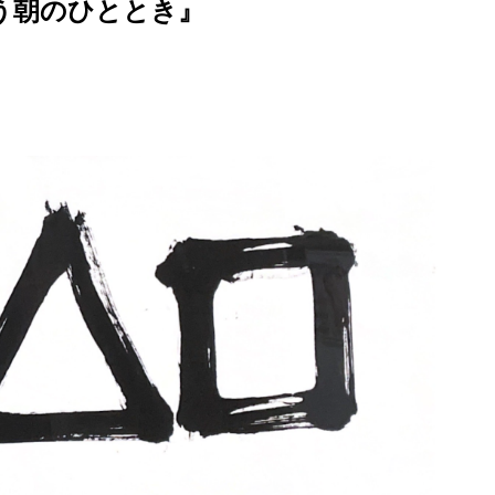
う
朝のひととき』