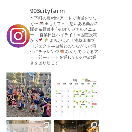
903cityfarm
〜下町の農×食×アートで地域をつな
ぐ〜
田心カフェ—想いある商品の
販売＆野菜中心のオリジナルメニュ
ー
営業日はハイライトor固定投稿
から
よみがえれ！浅草田圃プ
ロジェクト—自然とのつながりの再
生にチャレンジ
みんなでつくるア
ート部—アートを通していのちの輝
きを掘り起こす