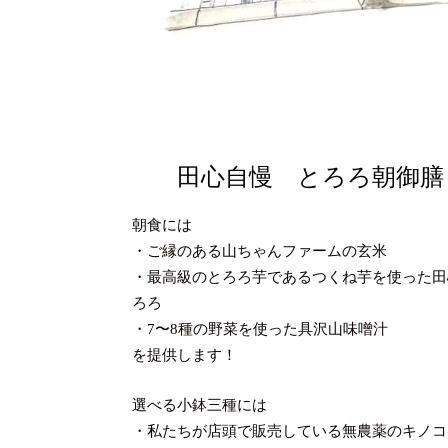
田心自慢 とろろ朝御膳
朝食には
・ご縁のある山ちゃんファームの玄米
・最高級のとろろ芋であるつくね芋を使った田
ろろ
・7〜8種の野菜を使った具沢山味噌汁
を提供します！
選べる小鉢三種には
・私たちが店頭で販売している無農薬のキノコ