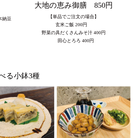
大地の恵み御膳 850円
【単品でご注文の場合】
本納豆
玄米ご飯 200円
野菜の具だくさんみそ汁 400円
田心とろろ 400円
べる小鉢3種