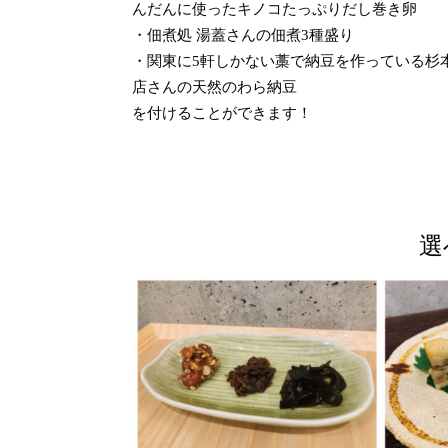
んだんに使った
キノコ
たっぷりだし巻き卵
・佃煮処 湯蓋さんの佃煮3種盛り
・関東に5軒しかない藁で納豆を作っている杉
店さんの天然のわら納豆
を付けることができます！
選