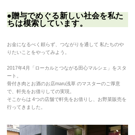
●贈与でめぐる新しい社会を私た
ちは模索しています。
お金になるべく頼らず、つながりを通して 私たちのや
りたいことをやってみよう。
2017年4月「ローカルとつながる田心マルシェ」をスタ
ート。
骨付き肉とお酒のお店maru浅草 のマスターのご厚意
で、軒先をお借りしての実現。
そこからは 4つの店舗で軒先をお借りし、お野菜販売を
行ってきました。