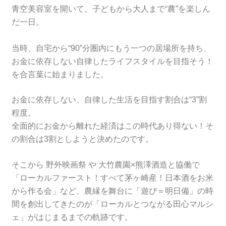
青空美容室を開いて、子どもから大人まで“農”を楽しん
だ一日。
当時、自宅から“90”分圏内にもう一つの居場所を持ち、
お金に依存しない自律したライフスタイルを目指そう！
を合言葉に始まりました。
お金に依存しない、自律した生活を目指す割合は“3”割
程度。
全面的にお金から離れた経済はこの時代あり得ない！そ
の割合は3割としようと決めたのです。
そこから 野外映画祭 や 大竹農園×熊澤酒造と協働で
「ローカルファースト！すべて茅ヶ崎産！日本酒をお米
から作る会」など、農縁を舞台に「遊び＝明日備」の時
間を創出してきたのが「ローカルとつながる田心マルシ
ェ」がはじまるまでの軌跡です。