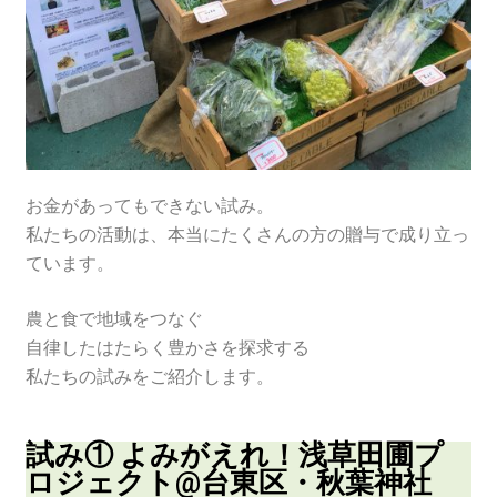
お金があってもできない試み。
私たちの活動は、本当にたくさんの方の贈与で成り立っ
ています。
農と食で地域をつなぐ
自律したはたらく豊かさを探求する
私たちの試みをご紹介します。
試み① よみがえれ！浅草田圃プ
ロジェクト@台東区・秋葉神社