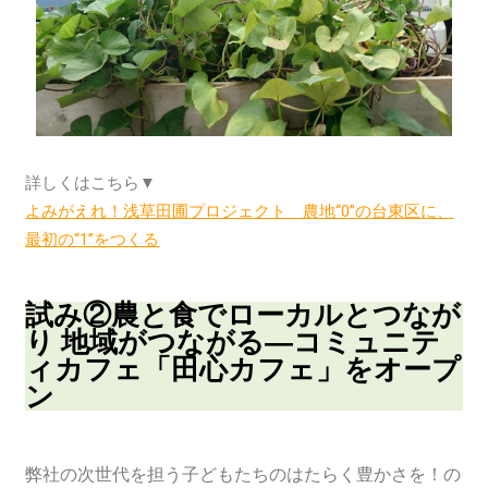
詳しくはこちら▼
よみがえれ！浅草田圃プロジェクト 農地“0”の台東区に、
最初の“1”をつくる​
試み②農と食でローカルとつなが
り 地域がつながる―コミュニテ
ィカフェ「田心カフェ」をオープ
ン
弊社の次世代を担う子どもたちのはたらく豊かさを！の