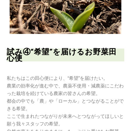
試み④“希望”を届けるお野菜田
心便
私たちはこの田心便により、“希望”を届けたい。
農業の効率化が進む中で、農薬不使用・減農薬にこだわ
った栽培を続けている農家の皆さんの希望。
都会の中でも「農」や「ローカル」とつながることがで
きる希望。
ここで生まれたつながりが未来へとつながってほしいと
願う我々スタッフの希望。