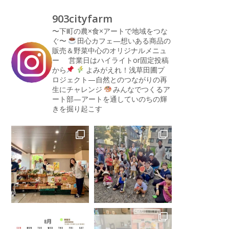
903cityfarm
〜下町の農×食×アートで地域をつな
ぐ〜
田心カフェ—想いある商品の
販売＆野菜中心のオリジナルメニュ
ー
営業日はハイライトor固定投稿
から
よみがえれ！浅草田圃プ
ロジェクト—自然とのつながりの再
生にチャレンジ
みんなでつくるア
ート部—アートを通していのちの輝
きを掘り起こす