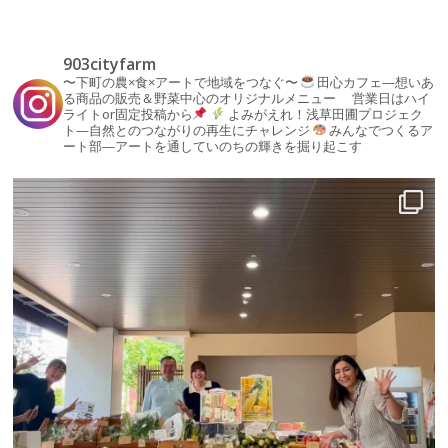
903cityfarm
〜下町の農×食×アートで地域をつなぐ〜
田心カフェ—想いあ
る商品の販売＆野菜中心のオリジナルメニュー
営業日はハイ
ライトor固定投稿から
よみがえれ！浅草田圃プロジェク
ト—自然とのつながりの再生にチャレンジ
みんなでつくるア
ート部—アートを通していのちの輝きを掘り起こす