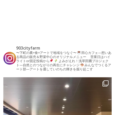
903cityfarm
〜下町の農×食×アートで地域をつなぐ〜
田心カフェ—想いあ
る商品の販売＆野菜中心のオリジナルメニュー
営業日はハイ
ライトor固定投稿から
よみがえれ！浅草田圃プロジェク
ト—自然とのつながりの再生にチャレンジ
みんなでつくるア
ート部—アートを通していのちの輝きを掘り起こす