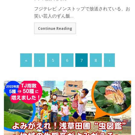
フジテレビ ノンストップで放送されている、お
笑い芸人のずん飯…
Continue Reading
«
‹
5
6
7
8
›