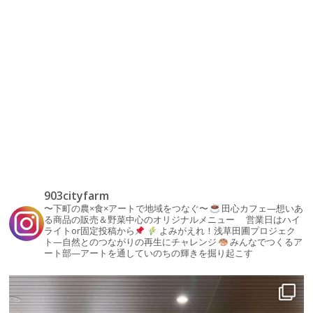
903cityfarm
〜下町の農×食×アートで地域をつなぐ〜
田心カフェ—想いあ
る商品の販売＆野菜中心のオリジナルメニュー
営業日はハイ
ライトor固定投稿から
よみがえれ！浅草田圃プロジェク
ト—自然とのつながりの再生にチャレンジ
みんなでつくるア
ート部—アートを通していのちの輝きを掘り起こす