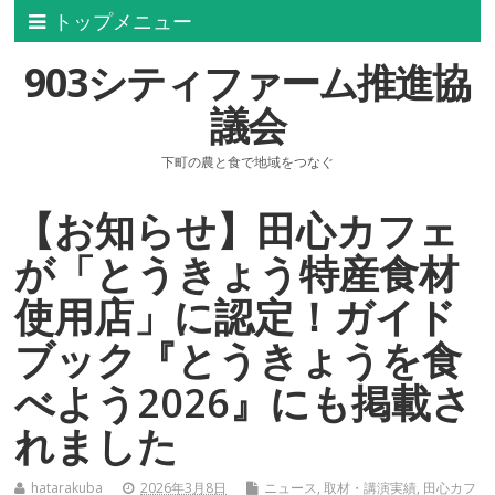
トップメニュー
903シティファーム推進協
議会
下町の農と食で地域をつなぐ
【お知らせ】田心カフェ
が「とうきょう特産食材
使用店」に認定！ガイド
ブック『とうきょうを食
べよう2026』にも掲載さ
れました
hatarakuba
2026年3月8日
ニュース
,
取材・講演実績
,
田心カフ