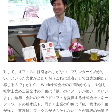
対して、オフィスには引き出しがない、プリンターや紙がな
い、といった文化が当たり前（これは筆者としては先進的だと
感じるのですが）ChatWork株式会社の西澤氏からは、やはり
社労士含め士業全体の印象は「紙」のイメージが強い、といい
ます。給与、会計のクラウドソフトを提供する株式会社マネー
フォワードの柏木氏も、同じく士業の印象は「紙」媒体の印象
が強く、事務所にファクスがそもそもないことが普段の光景で