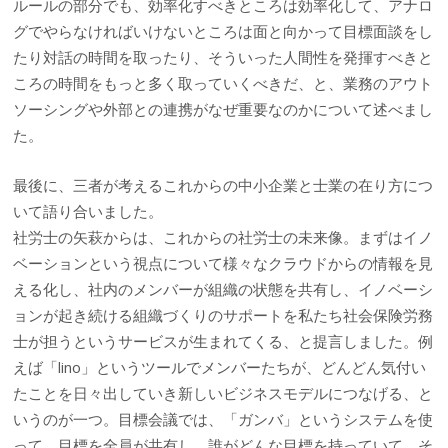
ルールの部分でも、効率化すべきところは効率化して、アナロ
グでやらなければいけないところは面と向かって目標面談をし
たり対話の時間を取ったり、そういった人間性を発揮すべきと
ころの時間をもっと多く取っていくべきだ、と、業務のアウト
ソーシングや外部との連携がなぜ重要なのかについて述べまし
た。
最後に、三者が考えるこれからの中小企業と士業の在り方につ
いて語り合いました。
社労士の矢萩からは、これからの社労士の未来像。まずはイノ
ベーションという視点について様々なクラウドからの情報を見
える化し、社内のメンバーが組織の状態を共有し、イノベーシ
ョンが起き続ける組織づくりのサポートを私たち社会保険労務
士が担うというサービスが生まれてくる、と提言しました。例
えば「lino」というツールでメンバーたちが、どんどん気付い
たことを日々出していき新しいビジネスモデルにつなげる、と
いうのが一つ。目標会議では、「ガンバ」というシステムを使
って、目標を全員が共有し、誰がどんな目標を持っていて、そ