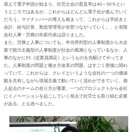
迎えて電子申請が始まり、社労士会の普及率は40～50％とい
うところではあるが、これからはどんどん電子化が進んでいく
だろう。マイナンバーの導入も相まって、これからは手続きと
会計、給与計算、勤怠管理等が全部つながっていく」、と有限
会社人事・労務の矢萩代表は語りました。
また、労務と人事についても、年功序列型の人事制度から大企
業で能力主義型の人事制度が社会の風潮となっているなか、人
事のなかにES（従業員満足）というものを先駆けてやってき
た。人事制度の問題と働き方改革の問題、はすごく密接に関わ
っていて、これからは、クレドというような会社の一つの価値
観を共有しながら現場主義で動いていく流れができていく。個
人起点のチームの在り方が重要、一つのプロジェクトから会社
にイノベーションを起こしていく視点で社労士も取り組む必要
がある、とも述べました。