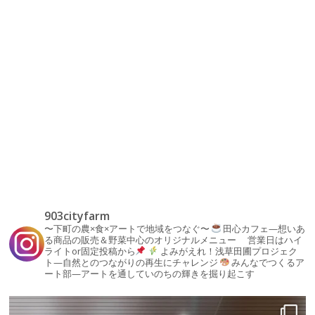
903cityfarm
〜下町の農×食×アートで地域をつなぐ〜
田心カフェ—想いあ
る商品の販売＆野菜中心のオリジナルメニュー
営業日はハイ
ライトor固定投稿から
よみがえれ！浅草田圃プロジェク
ト—自然とのつながりの再生にチャレンジ
みんなでつくるア
ート部—アートを通していのちの輝きを掘り起こす