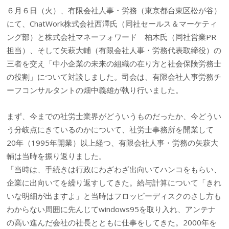
６月６日（火）、有限会社人事・労務（東京都台東区松が谷）
にて、ChatWork株式会社西澤氏（同社セールス＆マーケティ
ング部）と株式会社マネーフォワード 柏木氏（同社営業PR
担当）、そして矢萩大輔（有限会社人事・労務代表取締役）の
三者を交え「中小企業の未来の組織の在り方と社会保険労務士
の役割」について対談しました。司会は、有限会社人事労務チ
ーフコンサルタントの畑中義雄が執り行いました。
まず、今までの社労士業界がどういうものだったか、今どうい
う分岐点にきているのかについて、社労士事務所を開業して
20年（1995年開業）以上経つ、有限会社人事・労務の矢萩大
輔は当時を振り返りました。
「当時は、手続きは行政にわざわざ出向いてハンコをもらい、
企業に出向いてを繰り返すしてきた。給与計算について「きれ
いな明細が出ますよ」と当時はフロッピーディスクのさし方も
わからない周囲に先んじてwindows95を取り入れ、アンテナ
の高い進んだ会社の社長とともに仕事をしてきた。2000年を