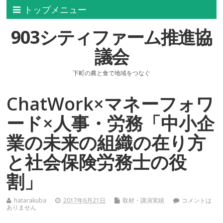
トップメニュー
903シティファーム推進協
議会
下町の農と食で地域をつなぐ
ChatWork×マネーフォワ
ード×人事・労務「中小企
業の未来の組織の在り方
と社会保険労務士の役
割」
hatarakuba
2017年6月21日
取材・講演実績
コメントは
ありません