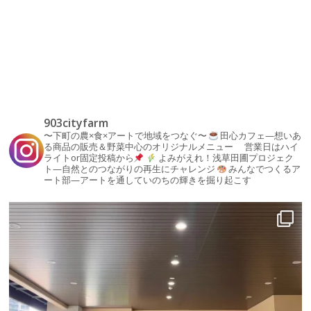
903cityfarm
〜下町の農×食×アートで地域をつなぐ〜
田心カフェ—想いあ
る商品の販売＆野菜中心のオリジナルメニュー
営業日はハイ
ライトor固定投稿から
よみがえれ！浅草田圃プロジェク
ト—自然とのつながりの再生にチャレンジ
みんなでつくるア
ート部—アートを通していのちの輝きを掘り起こす