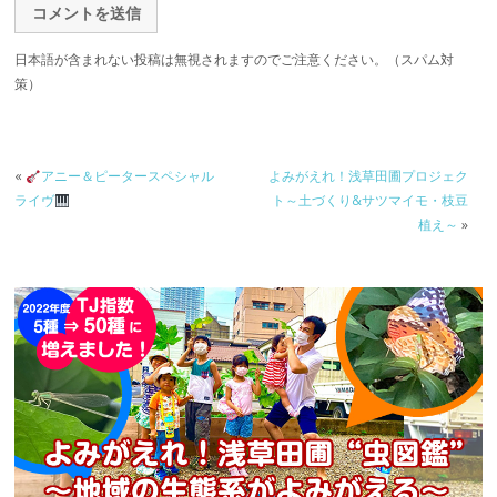
日本語が含まれない投稿は無視されますのでご注意ください。（スパム対
策）
«
アニー＆ピータースペシャル
よみがえれ！浅草田圃プロジェク
ライヴ
ト～土づくり&サツマイモ・枝豆
植え～
»