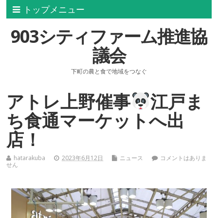
トップメニュー
903シティファーム推進協
議会
下町の農と食で地域をつなぐ
アトレ上野催事
江戸ま
ち食通マーケットへ出
店！
hatarakuba
2023年6月12日
ニュース
コメントはありま
せん