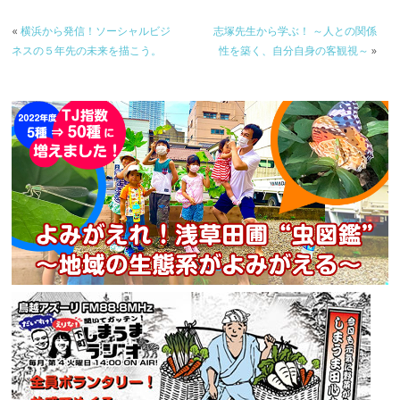
«
横浜から発信！ソーシャルビジ
志塚先生から学ぶ！ ～人との関係
ネスの５年先の未来を描こう。
性を築く、自分自身の客観視～
»