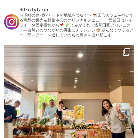
903cityfarm
〜下町の農×食×アートで地域をつなぐ〜
田心カフェ—想いあ
る商品の販売＆野菜中心のオリジナルメニュー
営業日はハイ
ライトor固定投稿から
よみがえれ！浅草田圃プロジェク
ト—自然とのつながりの再生にチャレンジ
みんなでつくるア
ート部—アートを通していのちの輝きを掘り起こす