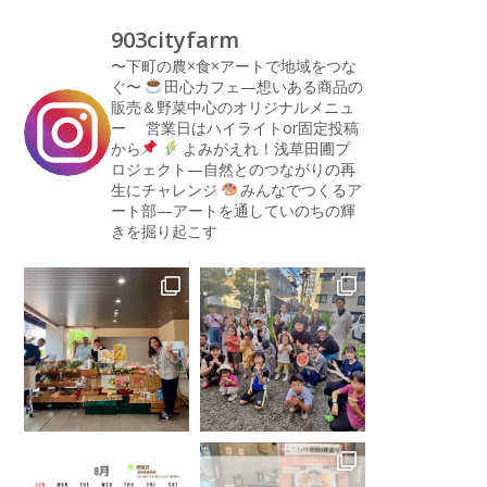
903cityfarm
〜下町の農×食×アートで地域をつな
ぐ〜
田心カフェ—想いある商品の
販売＆野菜中心のオリジナルメニュ
ー
営業日はハイライトor固定投稿
から
よみがえれ！浅草田圃プ
ロジェクト—自然とのつながりの再
生にチャレンジ
みんなでつくるア
ート部—アートを通していのちの輝
きを掘り起こす