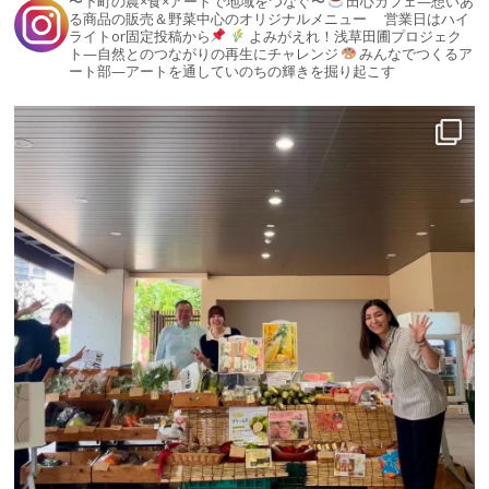
〜下町の農×食×アートで地域をつなぐ〜
田心カフェ—想いあ
る商品の販売＆野菜中心のオリジナルメニュー
営業日はハイ
ライトor固定投稿から
よみがえれ！浅草田圃プロジェク
ト—自然とのつながりの再生にチャレンジ
みんなでつくるア
ート部—アートを通していのちの輝きを掘り起こす