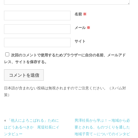
名前
※
メール
※
サイト
次回のコメントで使用するためブラウザーに自分の名前、メールアド
レス、サイトを保存する。
日本語が含まれない投稿は無視されますのでご注意ください。（スパム対
策）
«
「他人によろこばれる」ために
男澤社長から学ぶ！～地域から必
はどうあるべきか 尾堤社長にイ
要とされる、ものづくりを通した
ンタビュー
地域子育て～についてのインタビ