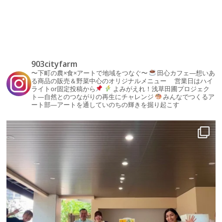
903cityfarm
〜下町の農×食×アートで地域をつなぐ〜
田心カフェ—想いあ
る商品の販売＆野菜中心のオリジナルメニュー
営業日はハイ
ライトor固定投稿から
よみがえれ！浅草田圃プロジェク
ト—自然とのつながりの再生にチャレンジ
みんなでつくるア
ート部—アートを通していのちの輝きを掘り起こす