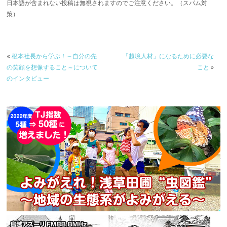
日本語が含まれない投稿は無視されますのでご注意ください。（スパム対
策）
«
根本社長から学ぶ！～自分の先
「越境人材」になるために必要な
の笑顔を想像すること～について
こと
»
のインタビュー