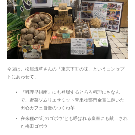
今回は、松屋浅草さんの「東京下町の味」というコンセプ
トにあわせて、
『料理早指南』にも登場するとろろ料理にちなん
で、野菜ソムリエサミット青果物部門金賞に輝いた
田心カフェ自慢のつくね芋
在来種の”幻のゴボウ”とも呼ばれる皇室にも献上され
た梅田ゴボウ