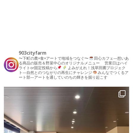
903cityfarm
〜下町の農×食×アートで地域をつなぐ〜
田心カフェ—想いあ
る商品の販売＆野菜中心のオリジナルメニュー
営業日はハイ
ライトor固定投稿から
よみがえれ！浅草田圃プロジェク
ト—自然とのつながりの再生にチャレンジ
みんなでつくるア
ート部—アートを通していのちの輝きを掘り起こす