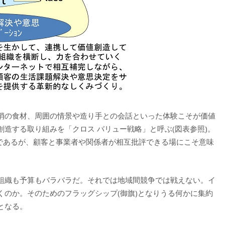
消の食材、周囲の情景や造り手との会話といった体験こそが価値
造する取り組みを「クロス バリュー戦略」と呼ぶ(図表参照)。
もちろんであるが、顧客と事業者や関係者が相互批評できる場にこそ意味
組織も予算もバラバラだ。それでは地域間競争では戦えない。イ
くのか。そのためのフラッグシップ(御旗)となりうる何かに集約
となる。