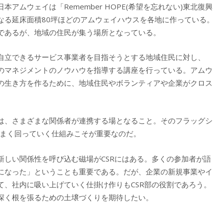
ムウェイは「Remember HOPE(希望を忘れない)東北復興
なる延床面積80坪ほどのアムウェイハウスを各地に作っている。
であるが、地域の住民が集う場所となっている。
自立できるサービス事業者を目指そうとする地域住民に対し、
のマネジメントのノウハウを指導する講座を行っている。アムウ
の生き方を作るために、地域住民やボランティアや企業がクロス
は、さまざまな関係者が連携する場となること。そのフラッグシ
がうまく回っていく仕組みこそが重要なのだ。
新しい関係性を呼び込む磁場がCSRにはある。多くの参加者が語
になった」ということも重要である。だが、企業の新規事業やイ
て、社内に吸い上げていく仕掛け作りもCSR部の役割であろう。
深く根を張るための土壌づくりを期待したい。