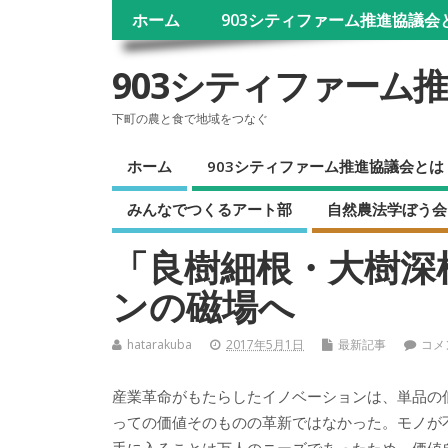
ホーム
903シティファーム推進協議会
903シティファーム
下町の農と食で地域をつなぐ
ホーム
903シティファーム推進協議会とは
みんなでつくるアート部
自然農法学ぼう会
「良樹細根・大樹深
ンの磁場へ
hatarakuba
2017年5月1日
最新記事
コメ
産業革命がもたらしたイノベーションは、単品の
っての価値そのものの革新ではなかった。モノが
手に入ることは万人のニーズであったため、価値