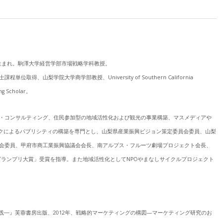
倉市生まれ。駒澤大学経営学部市場戦略学科教授。
位取得、山梨学院大学商学部教授、University of Southern California
ing Scholar。
・コンサルティング、住民参加型の地域活性化および観光の事業構築、マスメディアや
ークによるパブリシティの構築を専門とし、山梨県産業振興ビジョン策定委員会委員、山梨
会委員、甲府市商工業振興協議会会長、南アルプス・フルーツ劇場プロジェクト会長、
成グランプリ大賞」受賞を指導。また地域活性化としてNPOやまなしサイクルプロジェクト
践―』芙蓉書房出版、2012年、戦略的マーケティングの構図—マーケティング研究のお