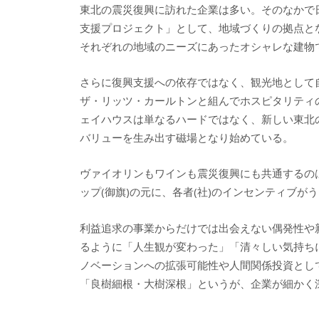
東北の震災復興に訪れた企業は多い。そのなかで日本ア
支援プロジェクト」として、地域づくりの拠点と
それぞれの地域のニーズにあったオシャレな建物
さらに復興支援への依存ではなく、観光地として
ザ・リッツ・カールトンと組んでホスピタリティ
ェイハウスは単なるハードではなく、新しい東北
バリューを生み出す磁場となり始めている。
ヴァイオリンもワインも震災復興にも共通するの
ップ(御旗)の元に、各者(社)のインセンティブ
利益追求の事業からだけでは出会えない偶発性や
るように「人生観が変わった」「清々しい気持ち
ノベーションへの拡張可能性や人間関係投資とし
「良樹細根・大樹深根」というが、企業が細かく