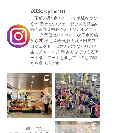
903cityfarm
〜下町の農×食×アートで地域をつな
ぐ〜
田心カフェ—想いある商品の
販売＆野菜中心のオリジナルメニュ
ー
営業日はハイライトor固定投稿
から
よみがえれ！浅草田圃プ
ロジェクト—自然とのつながりの再
生にチャレンジ
みんなでつくるア
ート部—アートを通していのちの輝
きを掘り起こす