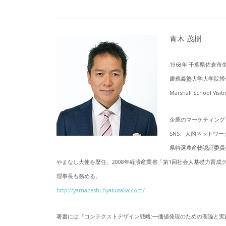
青木 茂樹
1968年 千葉県佐
慶應義塾大学大学院博士課程単
Marshall School Visit
企業のマーケティング
SNS、人的ネットワ
県特選農産物認証委員
やまなし大使を歴任。2008年経済産業省「第1回社会人基礎力育
理事長も務める。
http://yamanashi.hyakusaka.com/
著書には『コンテクストデザイン戦略:―価値発現のための理論と実