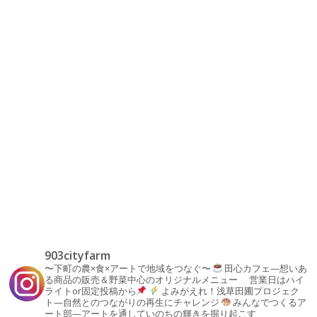
903cityfarm
〜下町の農×食×アートで地域をつなぐ〜
田心カフェ—想いあ
る商品の販売＆野菜中心のオリジナルメニュー
営業日はハイ
ライトor固定投稿から
よみがえれ！浅草田圃プロジェク
ト—自然とのつながりの再生にチャレンジ
みんなでつくるア
ート部—アートを通していのちの輝きを掘り起こす