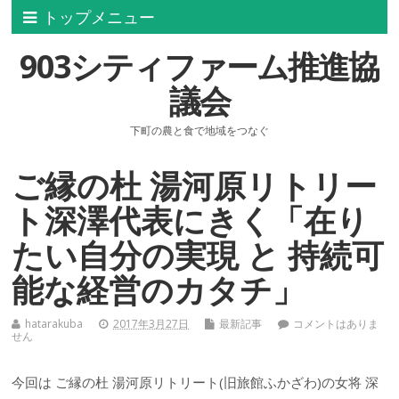
トップメニュー
903シティファーム推進協
議会
下町の農と食で地域をつなぐ
ご縁の杜 湯河原リトリー
ト深澤代表にきく「在り
たい自分の実現 と 持続可
能な経営のカタチ」
hatarakuba
2017年3月27日
最新記事
コメントはありま
せん
今回は ご縁の杜 湯河原リトリート(旧旅館ふかざわ)の女将 深