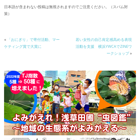
日本語が含まれない投稿は無視されますのでご注意ください。（スパム対
策）
«
「おにぎり」で寄付活動、マー
若い女性の自己肯定感高める表現
ケティング賞で大賞に
活動を支援 横浜YWCAでZINEワ
ークショップ
»