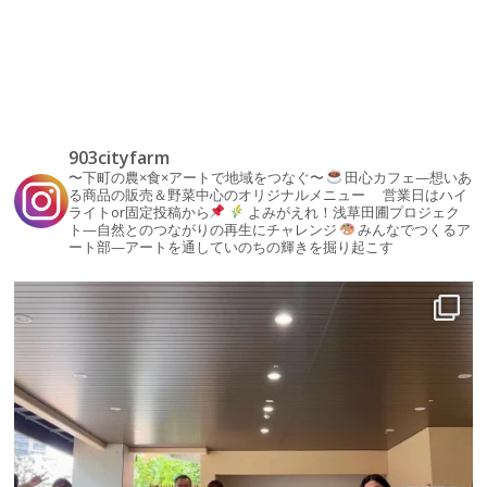
903cityfarm
〜下町の農×食×アートで地域をつなぐ〜
田心カフェ—想いあ
る商品の販売＆野菜中心のオリジナルメニュー
営業日はハイ
ライトor固定投稿から
よみがえれ！浅草田圃プロジェク
ト—自然とのつながりの再生にチャレンジ
みんなでつくるア
ート部—アートを通していのちの輝きを掘り起こす