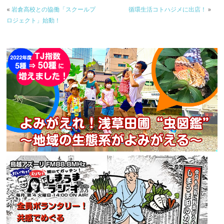
«
岩倉高校との協働「スクールプ
循環生活コトハジメに出店！
»
ロジェクト」始動！