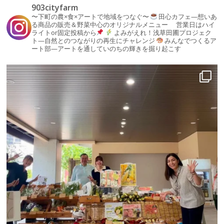
903cityfarm
〜下町の農×食×アートで地域をつなぐ〜
田心カフェ—想いあ
る商品の販売＆野菜中心のオリジナルメニュー
営業日はハイ
ライトor固定投稿から
よみがえれ！浅草田圃プロジェク
ト—自然とのつながりの再生にチャレンジ
みんなでつくるア
ート部—アートを通していのちの輝きを掘り起こす