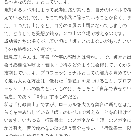
るべきなのだ。」としています。
発想するレベルによって思考回路が異なる。自分のレベルで考
えているだけでは、そこで袋小路に陥っていることが多く、ま
た、１つだけ上げると、自分の直属の上司になってしまうの
で、どうしても発想が鈍る。２つ上の立場で考えるのです。
成功者たちの多くが、若い頃に「師」との出会いがあったとい
うのも納得のいく点です。
田坂広志さんは、著書『仕事の報酬とは何か。』で、師匠と出
会う必要性や呼吸・着眼・心得をどのように会得していくかを
指南しています。プロフェッショナルとしての能力を高めてい
く最も大切な方法は、優れた「師匠」を見つけること。プロフ
ェッショナルの能力というものは、そもそも「言葉で表せない
智恵」であり「直伝」するものだと。
私は「行政書士」ですが、ローカルを大切な舞台に新たなはた
らくを生み出している「師」のレベルで考えることを心掛けて
います。いわゆる「行政書士」のメガネから「師」のメガネに
かけ替え、普段使わない脳の違う部分を使い、「行政書士」以
上の新たな価値を生み出す為です。