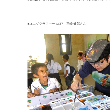
■ユニゾグラファー ca37 三輪 健郎さん