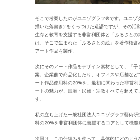
そこで考案したのがユニゾグラフ®です。ユニゾグラフとは
描いた落書き)”をくっつけた造語ですが、その
生存と教育を支援する非営利団体と「ふるさとの
は、そこで生まれた「ふるさとの絵」を著作権含
アート作品を製作。
次にそのアート作品をデザイン素材として、「子
案。企業側で商品化したり、オフィスや店舗など
ート作品使用料の20%を、最初に関わった非営
ートの魅力が、国境・民族・宗教すべてを超えて
す。
私の立ち上げた一般社団法人ユニゾグラフ藝術研
料の20%を非営利団体に義援するコアとして機能
次回は、この仕組みを使って、具体的にどのよう