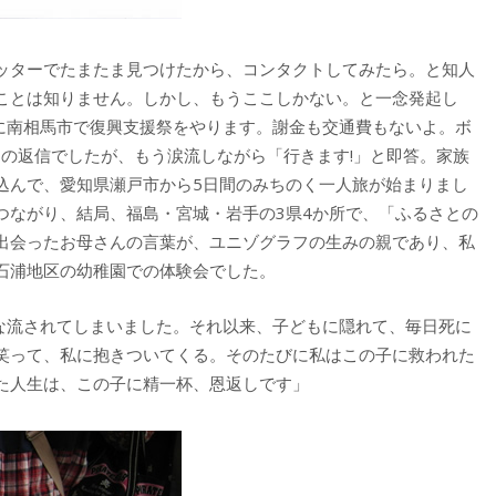
ッターでたまたま見つけたから、コンタクトしてみたら。と知人
ことは知りません。しかし、もうここしかない。と一念発起し
日に南相馬市で復興支援祭をやります。謝金も交通費もないよ。ボ
らの返信でしたが、もう涙流しながら「行きます!」と即答。家族
込んで、愛知県瀬戸市から5日間のみちのく一人旅が始まりまし
つながり、結局、福島・宮城・岩手の3県4か所で、「ふるさとの
出会ったお母さんの言葉が、ユニゾグラフの生みの親であり、私
石浦地区の幼稚園での体験会でした。
んな流されてしまいました。それ以来、子どもに隠れて、毎日死に
笑って、私に抱きついてくる。そのたびに私はこの子に救われた
た人生は、この子に精一杯、恩返しです」