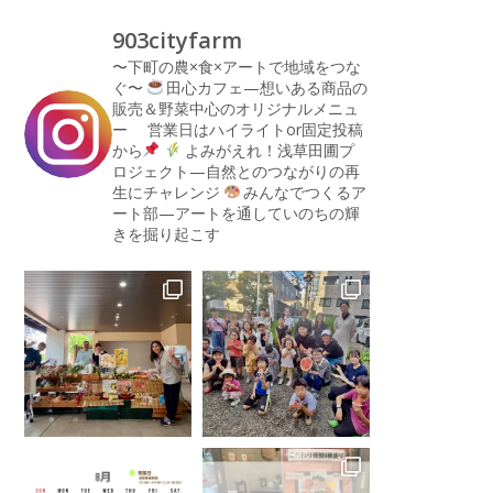
903cityfarm
〜下町の農×食×アートで地域をつな
ぐ〜
田心カフェ—想いある商品の
販売＆野菜中心のオリジナルメニュ
ー
営業日はハイライトor固定投稿
から
よみがえれ！浅草田圃プ
ロジェクト—自然とのつながりの再
生にチャレンジ
みんなでつくるア
ート部—アートを通していのちの輝
きを掘り起こす