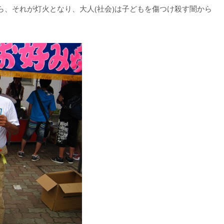
ら、それが灯火となり、大人(社会)は子どもを傷つけ殺す闇から
。