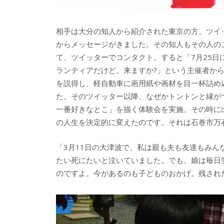
相手は大分の知人から紹介された東京の方。ツイ
からメッセージがきました。その知人もその人の
て、ツイッターでコンタクト。すると「7月25
ランティアだけど、来ますか?」という主催者か
を説得し、軽自動車に画用紙や画材を目一杯詰め
た。そのツイッター以降、なぜかトントンと縁が
一番好きなとこ」を描く体験会を実施。その時に
の人生を決定的に変えたのです。それは石巻市万
「3月11日の大津波で、私は親も夫も友達もみ
たい死にたいと泣いていました。でも、娘は毎日
のですよ。今があるのも子どものおかげ。残され