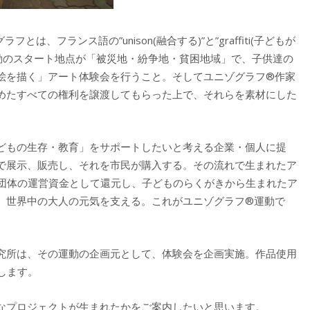
、フランス語の”unison(融合する)”と”graffiti(子どもが
活動のスタート地点が「被災地・紛争地・貧困地域」で、子供達の
絵を描く」アート体験会を行うこと。そしてユニゾグラフ®作家
めたすべての権利を譲渡してもらった上で、それらを素材にした
どもの生存・教育」をサポートしたいと考える企業・個人に提
で展示、販売し、それを市民が購入する。その流れで生まれたア
利団体の運営資金として還元し、子どものらくがきから生まれたア
、世界中の大人の元気を支える。これがユニゾグラフ®運動で
究所は、その運動の企画元として、体験会を企画実施。作品使用
します。
なプロジェクトが生まれたかをご案内したいと思います。