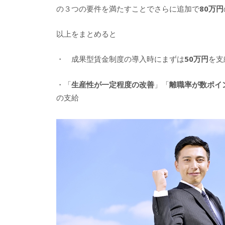
の３つの要件を満たすことでさらに追加で
80
万円
以上をまとめると
・ 成果型賃金制度の導入時にまずは
50
万円
を支
・「
生産性が一定程度の改善
」「
離職率が数ポイ
の支給