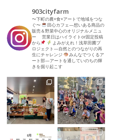
903cityfarm
〜下町の農×食×アートで地域をつな
ぐ〜
田心カフェ—想いある商品の
販売＆野菜中心のオリジナルメニュ
ー
営業日はハイライトor固定投稿
から
よみがえれ！浅草田圃プ
ロジェクト—自然とのつながりの再
生にチャレンジ
みんなでつくるア
ート部—アートを通していのちの輝
きを掘り起こす