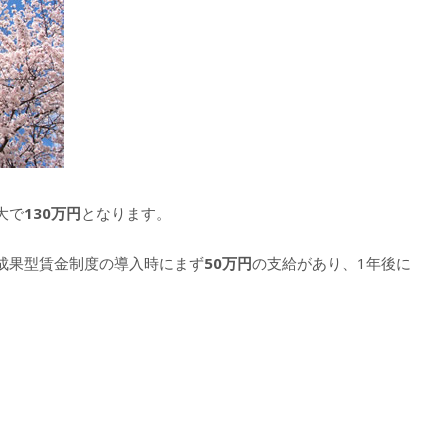
大で
130
万円
となります。
成果型賃金制度の導入時にまず
50
万円
の支給があり、1年後に