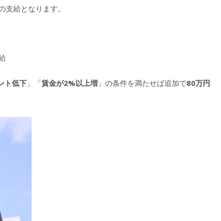
の支給となります。
給
ント低下
」「
賃金が
2%
以上増
」の条件を満たせば追加で
80
万円