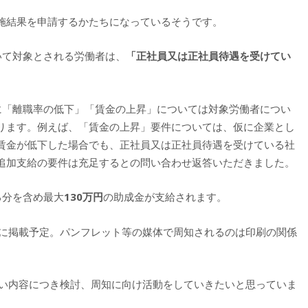
施結果を申請するかたちになっているそうです。
いて対象とされる労働者は、
「正社員又は正社員待遇を受けてい
に「離職率の低下」「賃金の上昇」については対象労働者につい
ります。例えば、「賃金の上昇」要件については、仮に企業とし
賃金が低下した場合でも、正社員又は正社員待遇を受けている社
追加支給の要件は充足するとの問い合わせ返答いただきました。
る分を含め最大
130
万円
の助成金が支給されます。
ジに掲載予定。パンフレット等の媒体で周知されるのは印刷の関係
しい内容につき検討、周知に向け活動をしていきたいと思っていま