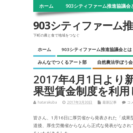
ホーム
903シティファーム推進協議会
903シティファーム
下町の農と食で地域をつなぐ
ホーム
903シティファーム推進協議会とは
みんなでつくるアート部
自然農法学ぼう会
2017年4月1日よ
果型賃金制度を利用
hatarakuba
2017年3月30日
最新記事
コ
皆さん、1月16日に厚労省から発表された「成
道後、厚生労働省からなんら正式な発表がなされ
をいただきました。