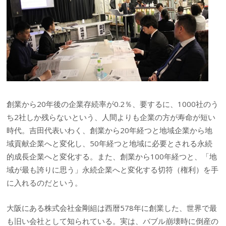
創業から20年後の企業存続率が0.2％、要するに、1000社のう
ち2社しか残らないという、人間よりも企業の方が寿命が短い
時代。吉田代表いわく、創業から20年経つと地域企業から地
域貢献企業へと変化し、50年経つと地域に必要とされる永続
的成長企業へと変化する。また、創業から100年経つと、「地
域が最も誇りに思う」永続企業へと変化する切符（権利）を手
に入れるのだという。
大阪にある株式会社金剛組は西暦578年に創業した、世界で最
も旧い会社として知られている。実は、バブル崩壊時に倒産の