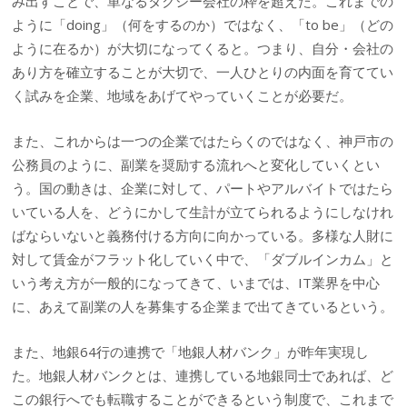
み出すことで、単なるタクシー会社の枠を超えた。これまでの
ように「doing」（何をするのか）ではなく、「to be」（どの
ように在るか）が大切になってくると。つまり、自分・会社の
あり方を確立することが大切で、一人ひとりの内面を育ててい
く試みを企業、地域をあげてやっていくことが必要だ。
また、これからは一つの企業ではたらくのではなく、神戸市の
公務員のように、副業を奨励する流れへと変化していくとい
う。国の動きは、企業に対して、パートやアルバイトではたら
いている人を、どうにかして生計が立てられるようにしなけれ
ばならいないと義務付ける方向に向かっている。多様な人財に
対して賃金がフラット化していく中で、「ダブルインカム」と
いう考え方が一般的になってきて、いまでは、IT業界を中心
に、あえて副業の人を募集する企業まで出てきているという。
また、地銀64行の連携で「地銀人材バンク」が昨年実現し
た。地銀人材バンクとは、連携している地銀同士であれば、ど
この銀行へでも転職することができるという制度で、これまで