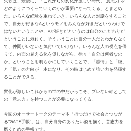
矢萩は、最後に、「これからの変化が激しい時代、‟意志力“を
どのようにつくっていくのかが重要になってくる」とまとめ
た。いろんな経験を重ねていき、いろんな人と対話をすること
で、自分が好きなAというモノをみんなが好きだというわけで
はないということや、Aが好きだというのは自分のこだわりだ
ということに気付く。そういうことは自分一人だとわからなく
て、仲間がいないと気付いていけない。いろんな人の視点を借
りて、内面の見える化を促しながら、徐々「自分は何者なの
か」ということを明らかにしていくことで、「感情」と「腹」
と「気」の方向が一本になり、その時はじめて強い力を発揮す
ることができる。
変化が激しいこれからの世の中だからこそ、ブレない軸として
の「意志力」を持つことが必要になってくる。
今回のオーサートークのテーマ本「持つだけで社会とつなが
る“GATE手帳”」は、自分自身のありたい姿を描く、意志力を
磨くための手帳です。