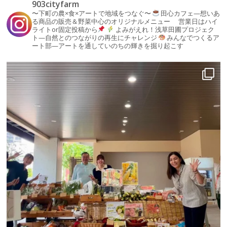
903cityfarm
〜下町の農×食×アートで地域をつなぐ〜
田心カフェ—想いあ
る商品の販売＆野菜中心のオリジナルメニュー
営業日はハイ
ライトor固定投稿から
よみがえれ！浅草田圃プロジェク
ト—自然とのつながりの再生にチャレンジ
みんなでつくるア
ート部—アートを通していのちの輝きを掘り起こす