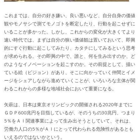
これまでは、自分の好き嫌い、良い悪いなど、自分自身の価値
観やモノサシで測てモノゴトを断定したり、行動を起こせずに
いることが多かった。しかし、これからの変化が大きくてより
速い時代では、まずは自分の狭い価値観は置いておいて、即興
的にすぐ行動に起こしてみたり、カタチにしてみるという思考
が求められる。その即興の中で、誰と、何を生み出すのか、ど
のようなイノベーションを起こすのか。その前提として、描い
ている絵（ビジョン）があり、そこに向かっていく仲間とイメ
ージをシェアしながら進めていくことが、いろいろな主体が関
わるこれからの多様な地域社会において重要になる。
矢萩は、日本は東京オリンピックの開催される2020年までに
ＧＤＰ600兆円を目指しているが、そのうちの30兆円、つまり
5％をＡＩ関連事業によって生み出そうとしていて、それは、
労働力人口の5％がＡＩにとって代わられる危険性があるとも
いえるのではないかという。