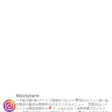
903cityfarm
〜下町の農×食×アートで地域をつなぐ〜
田心カフェ—想いあ
る商品の販売＆野菜中心のオリジナルメニュー
営業日はハイ
ライトor固定投稿から
よみがえれ！浅草田圃プロジェク