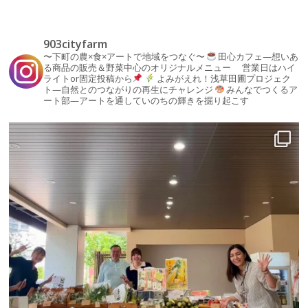
903cityfarm
〜下町の農×食×アートで地域をつなぐ〜
田心カフェ—想いあ
る商品の販売＆野菜中心のオリジナルメニュー
営業日はハイ
ライトor固定投稿から
よみがえれ！浅草田圃プロジェク
ト—自然とのつながりの再生にチャレンジ
みんなでつくるア
ート部—アートを通していのちの輝きを掘り起こす