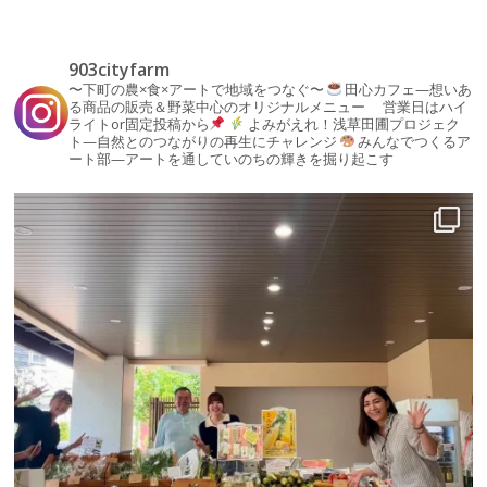
903cityfarm
〜下町の農×食×アートで地域をつなぐ〜
田心カフェ—想いあ
る商品の販売＆野菜中心のオリジナルメニュー
営業日はハイ
ライトor固定投稿から
よみがえれ！浅草田圃プロジェク
ト—自然とのつながりの再生にチャレンジ
みんなでつくるア
ート部—アートを通していのちの輝きを掘り起こす