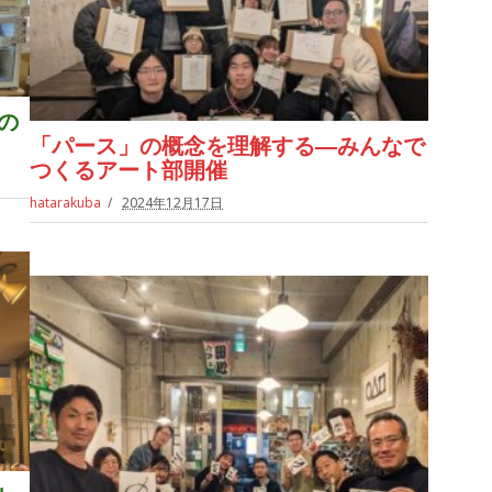
の
「パース」の概念を理解する―みんなで
つくるアート部開催
hatarakuba
2024年12月17日