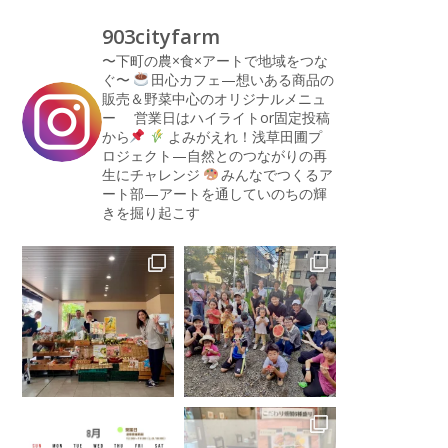
903cityfarm
〜下町の農×食×アートで地域をつな
ぐ〜
田心カフェ—想いある商品の
販売＆野菜中心のオリジナルメニュ
ー
営業日はハイライトor固定投稿
から
よみがえれ！浅草田圃プ
ロジェクト—自然とのつながりの再
生にチャレンジ
みんなでつくるア
ート部—アートを通していのちの輝
きを掘り起こす