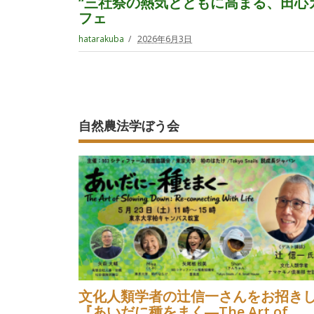
“三社祭の熱気とともに高まる、田心
フェ
hatarakuba
2026年6月3日
自然農法学ぼう会
文化人類学者の辻信一さんをお招き
『あいだに種をまく―The Art of