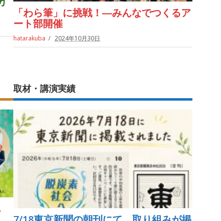
カ
「わら筆」に挑戦！―みんなでつくるア
ート部開催
hatarakuba
2024年10月30日
取材・講演実績
し
7/18東京新聞の朝刊にて、取り組みが掲